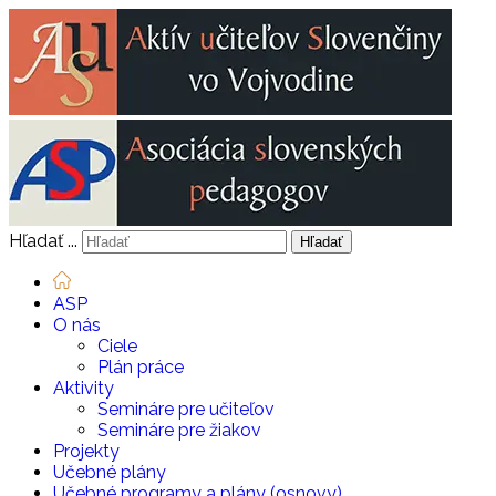
Hľadať ...
Hľadať
ASP
O nás
Ciele
Plán práce
Aktivity
Semináre pre učiteľov
Semináre pre žiakov
Projekty
Učebné plány
Učebné programy a plány (osnovy)