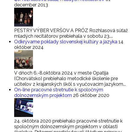
december 2013
PESTRÝ VÝBER VERŠOV A PRÓZ Rozhlasová súťaž
mladých recitátorov prebiehala v sobotu 23....
Odkrývame poklady slovenskej kultúry a jazyka
14
október 2024
V dňoch 6.-8.októbra 2024 v meste Opatija
(Chorvátsko) prebiehalo metodické školenie pre
učiteľov z krajanských škôl s vyučovacím jazykom...
On-line pracovné stretnutie k spoločným
dolnozemským projektom
26 október 2020
24. októbra 2020 prebiehalo pracovné stretnutie k
spoločným dolnozemským projektom v oblasti