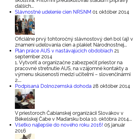
školstva. Prítomní prediskutovali štádium prípravy
ďalších...
Slávnostné udelenie cien NRSNM
01 október 2014
Oficiálne prvý tohtoročný slávnosťový deň bol (aj) v
znamení udeľovania cien a plakiet Národnostnej...
Plán práce AUS v nastávajúcich obdobiach
21
september 2014
1. Vytvoriť a organizačne zabezpečiť priestor na
pracovné stretnutie AUS, na vzájomné kontakty a
výmenu skúseností medzi učiteľmi – slovenčinármi
2....
Podpísaná Dolnozemská dohoda
28 október 2014
V priestoroch Čabianskej organizácii Slovákov v
Békešskej Čabe v Maďarsku bola 10. októbra 2014...
Všetko najlepšie do nového roku 2016!
05 január
2016