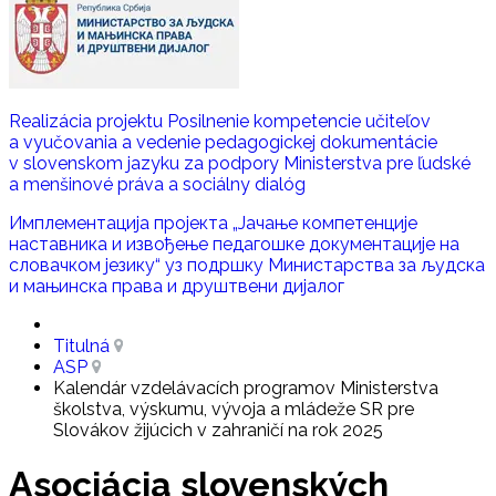
Realizácia projektu Posilnenie kompetencie učiteľov
a vyučovania a vedenie pedagogickej dokumentácie
v slovenskom jazyku za podpory Ministerstva pre ľudské
a menšinové práva a sociálny dialóg
Имплементација пројекта „Јачање компетенције
наставника и извoђење педагошке документације на
словачком језику“ уз подршку Министaрства за људска
и мањинска права и друштвени дијалог
Titulná
ASP
Kalendár vzdelávacích programov Ministerstva
školstva, výskumu, vývoja a mládeže SR pre
Slovákov žijúcich v zahraničí na rok 2025
Asociácia slovenských