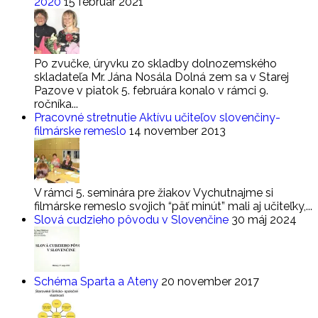
2020
15 február 2021
Po zvučke, úryvku zo skladby dolnozemského
skladateľa Mr. Jána Nosála Dolná zem sa v Starej
Pazove v piatok 5. februára konalo v rámci 9.
ročníka...
Pracovné stretnutie Aktívu učiteľov slovenčiny-
filmárske remeslo
14 november 2013
V rámci 5. seminára pre žiakov Vychutnajme si
filmárske remeslo svojich “päť minút” mali aj učiteľky,...
Slová cudzieho pôvodu v Slovenčine
30 máj 2024
Schéma Sparta a Ateny
20 november 2017