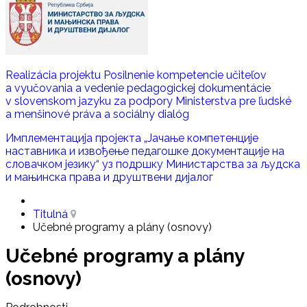
Realizácia projektu Posilnenie kompetencie učiteľov
a vyučovania a vedenie pedagogickej dokumentácie
v slovenskom jazyku za podpory Ministerstva pre ľudské
a menšinové práva a sociálny dialóg
Имплементација пројекта „Јачање компетенције
наставника и извoђење педагошке документације на
словачком језику“ уз подршку Министaрства за људска
и мањинска права и друштвени дијалог
Titulná
Učebné programy a plány (osnovy)
Učebné programy a plány
(osnovy)