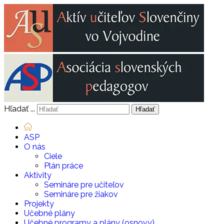
Hľadať ...
Hľadať
ASP
O nás
Ciele
Plán práce
Aktivity
Semináre pre učiteľov
Semináre pre žiakov
Projekty
Učebné plány
Učebné programy a plány (osnovy)