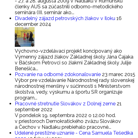
- 27. a 28. augusta 2009 v Nadlaku v Rumunsku
členky AUS sa zúčastnili odborno-metodického
seminára (III. seminár ako...
Divadelný zájazd petrovských žiakov v Iloku
16
december 2024
Výchovno-vzdelávací projekt koncipovaný ako
Výmenný zájazd žiakov Základnej školy Jána Čajaka
v Báčskom Petrovci so žiakmi Základnej školy Julije
Benešića...
Pozvanie na odborné zdokonaľovanie
23 marec 2015
Výbor pre vzdelávanie Národnostnej rady slovenskej
národnostnej menšiny v súčinnosti s Ministerstvom
školstva, vedy, výskumu a športu SR organizuje
program...
Pracovné stretnutie Slovákov z Dolnej zeme
21
september 2022
V pondelok 19. septembra 2022 o 12.00 hod.
v priestoroch Demokratického zväzu Slovákov
a Čechov v Nadlaku prebiehalo pracovné...
Udelené prestížne uznanie - Cena Samuela Tešedíka