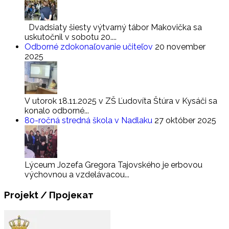
Dvadsiaty šiesty výtvarný tábor Makovička sa
uskutočnil v sobotu 20....
Odborné zdokonaľovanie učiteľov
20 november
2025
V utorok 18.11.2025 v ZŠ Ľudovíta Štúra v Kysáči sa
konalo odborné...
80-ročná stredná škola v Nadlaku
27 október 2025
Lýceum Jozefa Gregora Tajovského je erbovou
výchovnou a vzdelávacou...
Projekt
/ Пројекат