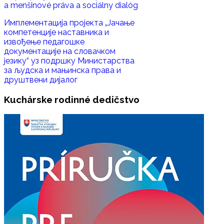
a menšinové práva a sociálny dialóg
Имплементација пројекта „Јачање
компетенције наставника и
извoђење педагошке
документације на словачком
језику“ уз подршку Министaрства
за људска и мањинска права и
друштвени дијалог
Kuchárske
rodinné dedičstvo