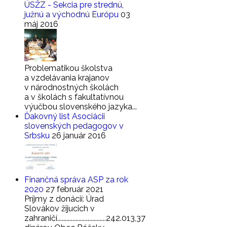
ÚSŽZ - Sekcia pre strednú,
južnú a východnú Európu
03
máj 2016
Problematikou školstva
a vzdelávania krajanov
v národnostných školách
a v školách s fakultatívnou
výučbou slovenského jazyka...
Ďakovný list Asociácii
slovenských pedagogov v
Srbsku
26 január 2016
Finančná správa ASP za rok
2020
27 február 2021
Príjmy z donácií: Úrad
Slovákov žijucich v
zahraničí................................242.013,37