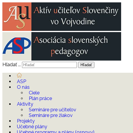
Hľadať ...
Hľadať
ASP
O nás
Ciele
Plán práce
Aktivity
Semináre pre učiteľov
Semináre pre žiakov
Projekty
Učebné plány
Učebné programy a plány (osnovy)