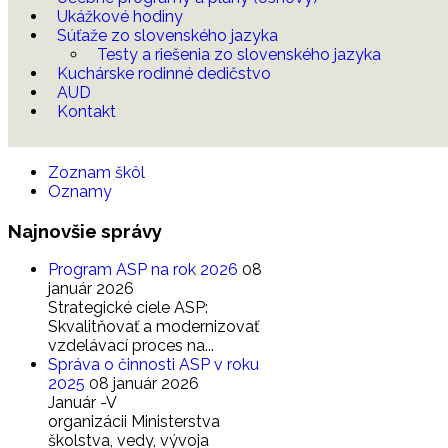
Ukážkové hodiny
Súťaže zo slovenského jazyka
Testy a riešenia zo slovenského jazyka
Kuchárske rodinné dedičstvo
AUD
Kontakt
Zoznam škôl
Oznamy
Najnovšie
správy
Program ASP na rok 2026
08
január 2026
Strategické ciele ASP:
Skvalitňovať a modernizovať
vzdelávací proces na...
Správa o činnosti ASP v roku
2025
08 január 2026
Január -V
organizácii Ministerstva
školstva, vedy, vývoja