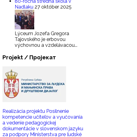
80-ročná stredná škola v
Nadlaku
27 október 2025
Lýceum Jozefa Gregora
Tajovského je erbovou
výchovnou a vzdelávacou...
Projekt
/ Пројекат
Realizácia projektu Posilnenie
kompetencie učiteľov a vyučovania
a vedenie pedagogickej
dokumentácie v slovenskom jazyku
za podpory Ministerstva pre ľudské