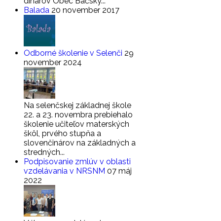
dinárov Obec Báčsky...
Balada
20 november 2017
Odborné školenie v Selenči
29
november 2024
Na selenčskej základnej škole
22. a 23. novembra prebiehalo
školenie učiteľov materských
škôl, prvého stupňa a
slovenčinárov na základných a
stredných...
Podpisovanie zmlúv v oblasti
vzdelávania v NRSNM
07 máj
2022