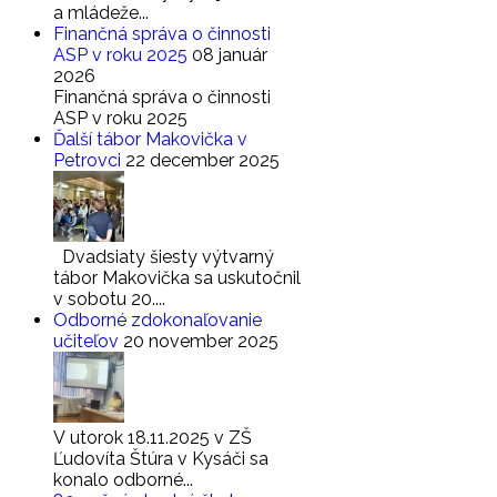
a mládeže...
Finančná správa o činnosti
ASP v roku 2025
08 január
2026
Finančná správa o činnosti
ASP v roku 2025
Ďalší tábor Makovička v
Petrovci
22 december 2025
Dvadsiaty šiesty výtvarný
tábor Makovička sa uskutočnil
v sobotu 20....
Odborné zdokonaľovanie
učiteľov
20 november 2025
V utorok 18.11.2025 v ZŠ
Ľudovíta Štúra v Kysáči sa
konalo odborné...