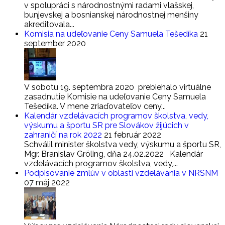
v spolupráci s národnostnými radami vlašskej,
bunjevskej a bosnianskej národnostnej menšiny
akreditovala...
Komisia na udeľovanie Ceny Samuela Tešedíka
21
september 2020
V sobotu 19. septembra 2020 prebiehalo virtuálne
zasadnutie Komisie na udeľovanie Ceny Samuela
Tešedíka. V mene zriaďovateľov ceny...
Kalendár vzdelávacích programov školstva, vedy,
výskumu a športu SR pre Slovákov žijúcich v
zahraničí na rok 2022
21 február 2022
Schválil minister školstva vedy, výskumu a športu SR,
Mgr. Branislav Gröling, dňa 24.02.2022 Kalendár
vzdelávacích programov školstva, vedy,...
Podpisovanie zmlúv v oblasti vzdelávania v NRSNM
07 máj 2022