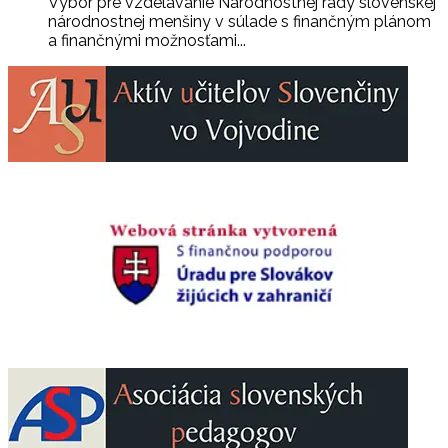
Výbor pre vzdelávanie Národnostnej rady slovenskej
národnostnej menšiny v súlade s finančným plánom
a finančnými možnosťami...