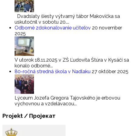
Dvadsiaty šiesty výtvarný tábor Makovička sa
uskutočnil v sobotu 20....
Odborné zdokonaľovanie učiteľov
20 november
2025
V utorok 18.11.2025 v ZŠ Ľudovíta Štúra v Kysáči sa
konalo odborné...
80-ročná stredná škola v Nadlaku
27 október 2025
Lýceum Jozefa Gregora Tajovského je erbovou
výchovnou a vzdelávacou...
Projekt
/ Пројекат