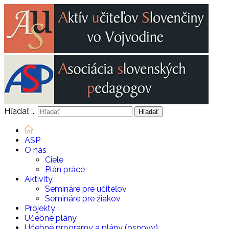
Hľadať ...
Hľadať
ASP
O nás
Ciele
Plán práce
Aktivity
Semináre pre učiteľov
Semináre pre žiakov
Projekty
Učebné plány
Učebné programy a plány (osnovy)