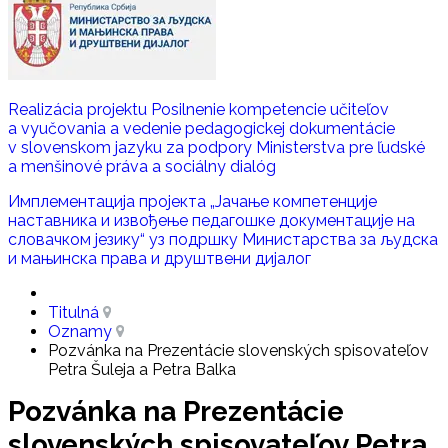
Realizácia projektu Posilnenie kompetencie učiteľov
a vyučovania a vedenie pedagogickej dokumentácie
v slovenskom jazyku za podpory Ministerstva pre ľudské
a menšinové práva a sociálny dialóg
Имплементација пројекта „Јачање компетенције
наставника и извoђење педагошке документације на
словачком језику“ уз подршку Министaрства за људска
и мањинска права и друштвени дијалог
Titulná
Oznamy
Pozvánka na Prezentácie slovenských spisovateľov
Petra Šuleja a Petra Balka
Pozvánka na Prezentácie
slovenských spisovateľov Petra