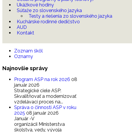
Ukážkové hodiny
Súťaže zo slovenského jazyka
Testy a riešenia zo slovenského jazyka
Kuchárske rodinné dedičstvo
AUD
Kontakt
Zoznam škôl
Oznamy
Najnovšie
správy
Program ASP na rok 2026
08
január 2026
Strategické ciele ASP:
Skvalitňovať a modernizovať
vzdelávací proces na...
Správa o činnosti ASP v roku
2025
08 január 2026
Január -V
organizácii Ministerstva
školstva, vedy, vývoja