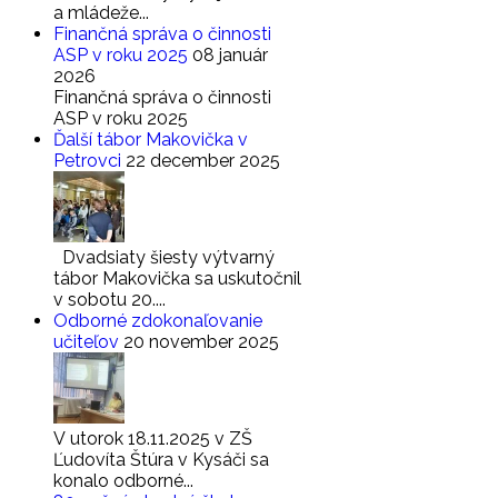
a mládeže...
Finančná správa o činnosti
ASP v roku 2025
08 január
2026
Finančná správa o činnosti
ASP v roku 2025
Ďalší tábor Makovička v
Petrovci
22 december 2025
Dvadsiaty šiesty výtvarný
tábor Makovička sa uskutočnil
v sobotu 20....
Odborné zdokonaľovanie
učiteľov
20 november 2025
V utorok 18.11.2025 v ZŠ
Ľudovíta Štúra v Kysáči sa
konalo odborné...