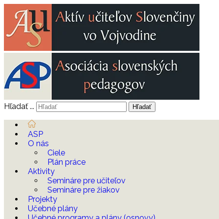
Hľadať ...
Hľadať
ASP
O nás
Ciele
Plán práce
Aktivity
Semináre pre učiteľov
Semináre pre žiakov
Projekty
Učebné plány
Učebné programy a plány (osnovy)