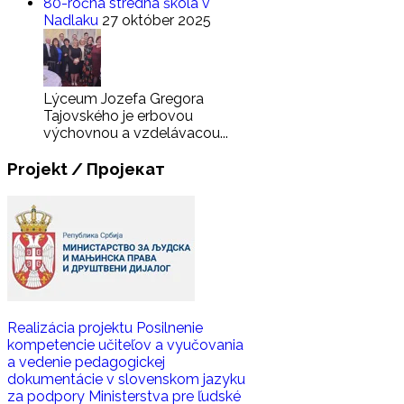
80-ročná stredná škola v
Nadlaku
27 október 2025
Lýceum Jozefa Gregora
Tajovského je erbovou
výchovnou a vzdelávacou...
Projekt
/ Пројекат
Realizácia projektu Posilnenie
kompetencie učiteľov a vyučovania
a vedenie pedagogickej
dokumentácie v slovenskom jazyku
za podpory Ministerstva pre ľudské