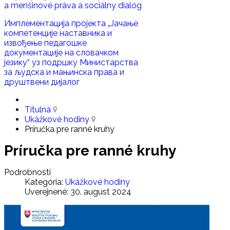
a menšinové práva a sociálny dialóg
Имплементација пројекта „Јачање
компетенције наставника и
извoђење педагошке
документације на словачком
језику“ уз подршку Министaрства
за људска и мањинска права и
друштвени дијалог
Titulná
Ukážkové hodiny
Príručka pre ranné kruhy
Príručka pre ranné kruhy
Podrobnosti
Kategória:
Ukážkové hodiny
Uverejnené: 30. august 2024