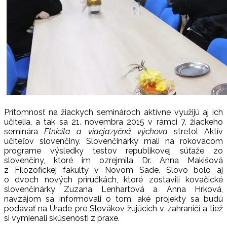
Prítomnosť na žiackych seminároch aktívne využijú aj ich
učitelia, a tak sa 21. novembra 2015 v rámci 7. žiackeho
seminára
Etnicita a viacjazyčná výchova
stretol Aktív
učiteľov slovenčiny. Slovenčinárky mali na rokovacom
programe výsledky testov republikovej súťaže zo
slovenčiny, ktoré im ozrejmila Dr. Anna Makišová
z Filozofickej fakulty v Novom Sade. Slovo bolo aj
o dvoch nových príručkách, ktoré zostavili kovačické
slovenčinárky Zuzana Lenhartová a Anna Hrková,
navzájom sa informovali o tom, aké projekty sa budú
podávať na Úrade pre Slovákov žujúcich v zahraničí a tiež
si vymienali skúsenosti z praxe.