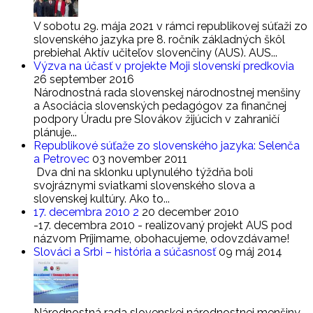
V sobotu 29. mája 2021 v rámci republikovej súťaži zo
slovenského jazyka pre 8. ročník základných škôl
prebiehal Aktív učiteľov slovenčiny (AUS). AUS...
Výzva na účasť v projekte Moji slovenskí predkovia
26 september 2016
Národnostná rada slovenskej národnostnej menšiny
a Asociácia slovenských pedagógov za finančnej
podpory Úradu pre Slovákov žijúcich v zahraničí
plánuje...
Republikové súťaže zo slovenského jazyka: Selenča
a Petrovec
03 november 2011
Dva dni na sklonku uplynulého týždňa boli
svojráznymi sviatkami slovenského slova a
slovenskej kultúry. Ako to...
17. decembra 2010 2
20 december 2010
-17. decembra 2010 - realizovaný projekt AUS pod
názvom Príjimame, obohacujeme, odovzdávame!
Slováci a Srbi – história a súčasnosť
09 máj 2014
Národnostná rada slovenskej národnostnej menšiny