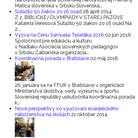
Maticа slovenská v Srbsku Slovenská...
Súťažilo 50 žiakov zo 16 osád
28 apríl 2014
Z 2. BIBLICKEJ OLYMPIÁDY V STAREJ PAZOVE
Katarína Verešová Súťažilo 50 žiakov zo 16 osád Na
2....
Výzva na Cenu Samuela Tešedíka 2016
02 jún 2016
Spoločnosť pre edukáciu a kultúru
v Nadlaku Asociácia slovenských pedagógov
v Srbsku Čabianska organizácia...
Koordinačná porada v Bratislave
02 máj 2018
26. januára sa na FFUK v Bratislave v organizácii
Ministerstva školstva, vedy, výskumu a športu
Slovenskej republiky uskutočnila koordinačná porada
k...
Nové perspektívy vo vyučovaní evanjelického
náboženstva na školách
21 október 2014