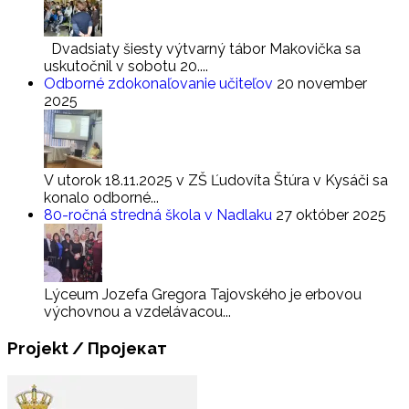
Dvadsiaty šiesty výtvarný tábor Makovička sa
uskutočnil v sobotu 20....
Odborné zdokonaľovanie učiteľov
20 november
2025
V utorok 18.11.2025 v ZŠ Ľudovíta Štúra v Kysáči sa
konalo odborné...
80-ročná stredná škola v Nadlaku
27 október 2025
Lýceum Jozefa Gregora Tajovského je erbovou
výchovnou a vzdelávacou...
Projekt
/ Пројекат