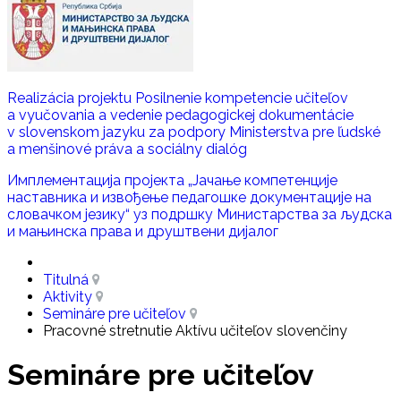
Realizácia projektu Posilnenie kompetencie učiteľov
a vyučovania a vedenie pedagogickej dokumentácie
v slovenskom jazyku za podpory Ministerstva pre ľudské
a menšinové práva a sociálny dialóg
Имплементација пројекта „Јачање компетенције
наставника и извoђење педагошке документације на
словачком језику“ уз подршку Министaрства за људска
и мањинска права и друштвени дијалог
Titulná
Aktivity
Semináre pre učiteľov
Pracovné stretnutie Aktívu učiteľov slovenčiny
Semináre pre učiteľov