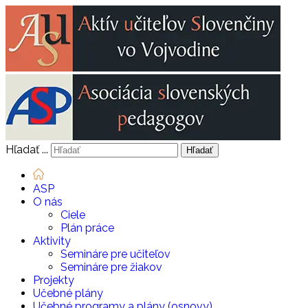
Hľadať ...
Hľadať
ASP
O nás
Ciele
Plán práce
Aktivity
Semináre pre učiteľov
Semináre pre žiakov
Projekty
Učebné plány
Učebné programy a plány (osnovy)