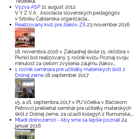
Tešedíka.
Výzva ASP
21 august 2012
V Ý Z V A Asociácia slovenských pedagógov
v Srbsku Čabianska organizácia...
Realizovaný kvíz pre žiakov ZŠ
23 november 2016
18. novembra 2016 v Základnej škole 15. októbra v
Pivnici bol realizovaný 3. ročník kvízu Poznaj svoju
minulosť za cieľom zvýšenia záujmu žiakov...
1. ročník seminára pre učiteľky materských škôl z
Dolnej zeme
18 september 2017
15. a 16. septembra 2017 v PU Včielka v Báčskom
Petrovci prebiehal seminár pre učiteľky materských
škôl z Dolnej zeme, za účasti kolegýň z Rumunska,...
Mladí dolnozemci - Aby sme sa lepšie poznali
24
január 2016