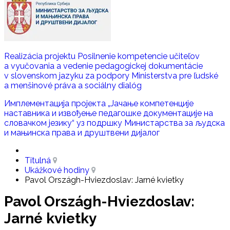
Realizácia projektu Posilnenie kompetencie učiteľov
a vyučovania a vedenie pedagogickej dokumentácie
v slovenskom jazyku za podpory Ministerstva pre ľudské
a menšinové práva a sociálny dialóg
Имплементација пројекта „Јачање компетенције
наставника и извoђење педагошке документације на
словачком језику“ уз подршку Министaрства за људска
и мањинска права и друштвени дијалог
Titulná
Ukážkové hodiny
Pavol Országh-Hviezdoslav: Jarné kvietky
Pavol Országh-Hviezdoslav:
Jarné kvietky