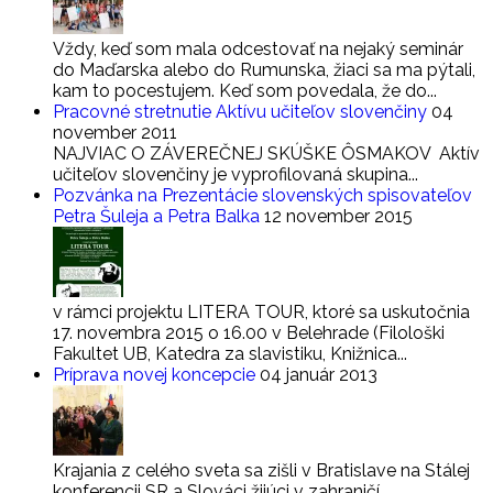
Vždy, keď som mala odcestovať na nejaký seminár
do Maďarska alebo do Rumunska, žiaci sa ma pýtali,
kam to pocestujem. Keď som povedala, že do...
Pracovné stretnutie Aktívu učiteľov slovenčiny
04
november 2011
NAJVIAC O ZÁVEREČNEJ SKÚŠKE ÔSMAKOV Aktív
učiteľov slovenčiny je vyprofilovaná skupina...
Pozvánka na Prezentácie slovenských spisovateľov
Petra Šuleja a Petra Balka
12 november 2015
v rámci projektu LITERA TOUR, ktoré sa uskutočnia
17. novembra 2015 o 16.00 v Belehrade (Filološki
Fakultet UB, Katedra za slavistiku, Knižnica...
Príprava novej koncepcie
04 január 2013
Krajania z celého sveta sa zišli v Bratislave na Stálej
konferencii SR a Slováci žijúci v zahraničí