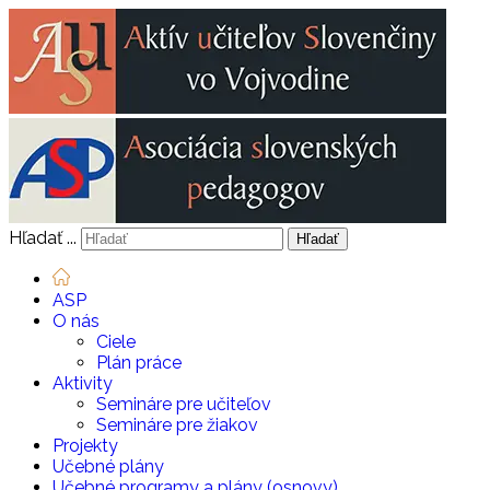
Hľadať ...
Hľadať
ASP
O nás
Ciele
Plán práce
Aktivity
Semináre pre učiteľov
Semináre pre žiakov
Projekty
Učebné plány
Učebné programy a plány (osnovy)