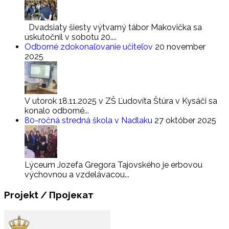
Dvadsiaty šiesty výtvarný tábor Makovička sa
uskutočnil v sobotu 20....
Odborné zdokonaľovanie učiteľov
20 november
2025
V utorok 18.11.2025 v ZŠ Ľudovíta Štúra v Kysáči sa
konalo odborné...
80-ročná stredná škola v Nadlaku
27 október 2025
Lýceum Jozefa Gregora Tajovského je erbovou
výchovnou a vzdelávacou...
Projekt
/ Пројекат